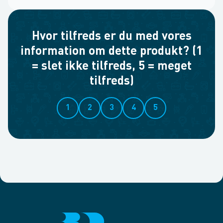
Hvor tilfreds er du med vores
information om dette produkt? (1
= slet ikke tilfreds, 5 = meget
tilfreds)
1
2
3
4
5