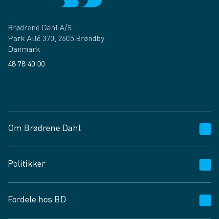
Brødrene Dahl A/S
Park Allé 370, 2605 Brøndby
Danmark
48 78 40 00
Facebook
LinkedIn
Om Brødrene Dahl
Kundeservice
Politikker
Vagttelefon 30 10 89 89
Spørgsmål og svar
Salgs- og leveringsbetingelser
Fordele hos BD
Job og karriere
Privatlivspolitik
Fødevarekontrolrapport