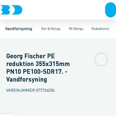
Rør & fittings
PE rør
Vinkler 90gr.
PE EL fittings
Vinkler 60gr.
Koblinger & anboringer
PE fittings
Vinkler 45gr.
Duktiljern fittings
Muffer, klemmer & flan
Vinkler 30gr.
Kompression
Vinkler 15
Vandforsyning
Rør & fittings
PE fittings
Reduktioner
Georg Fischer PE
reduktion 355x315mm
PN10 PE100-SDR17. -
Vandforsyning
VARENUMMER
077724356