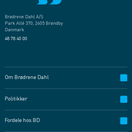
Brødrene Dahl A/S
Park Allé 370, 2605 Brøndby
Danmark
48 78 40 00
Facebook
LinkedIn
Om Brødrene Dahl
Kundeservice
Politikker
Vagttelefon 30 10 89 89
Spørgsmål og svar
Salgs- og leveringsbetingelser
Fordele hos BD
Job og karriere
Privatlivspolitik
Fødevarekontrolrapport