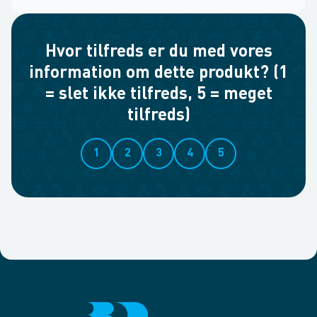
Hvor tilfreds er du med vores
information om dette produkt? (1
= slet ikke tilfreds, 5 = meget
tilfreds)
1
2
3
4
5