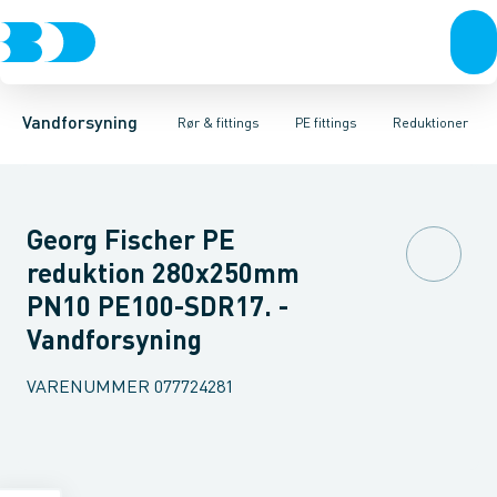
Rør & fittings
PE rør
Vinkler 90gr.
PE EL fittings
Vinkler 60gr.
Koblinger & anboringer
PE fittings
Vinkler 45gr.
Duktiljern fittings
Muffer, klemmer & flan
Vinkler 30gr.
Kompression
Vinkler 15
Vandforsyning
Rør & fittings
PE fittings
Reduktioner
Georg Fischer PE
reduktion 280x250mm
PN10 PE100-SDR17. -
Vandforsyning
VARENUMMER
077724281