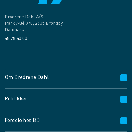
Brødrene Dahl A/S
Park Allé 370, 2605 Brøndby
Danmark
48 78 40 00
Facebook
LinkedIn
Om Brødrene Dahl
Kundeservice
Politikker
Vagttelefon 30 10 89 89
Spørgsmål og svar
Salgs- og leveringsbetingelser
Fordele hos BD
Job og karriere
Privatlivspolitik
Fødevarekontrolrapport