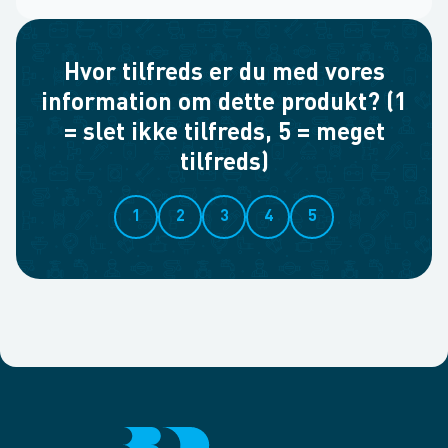
Hvor tilfreds er du med vores
information om dette produkt? (1
= slet ikke tilfreds, 5 = meget
tilfreds)
1
2
3
4
5