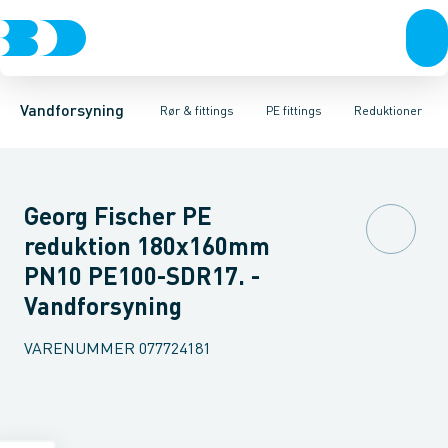
Rør & fittings
PE rør
Vinkler 90gr.
PE EL fittings
Vinkler 60gr.
Koblinger & anboringer
PE fittings
Vinkler 45gr.
Duktiljern fittings
Muffer, klemmer & flan
Vinkler 30gr.
Kompression
Vinkler 15
Vandforsyning
Rør & fittings
PE fittings
Reduktioner
Georg Fischer PE
reduktion 180x160mm
PN10 PE100-SDR17. -
Vandforsyning
VARENUMMER
077724181