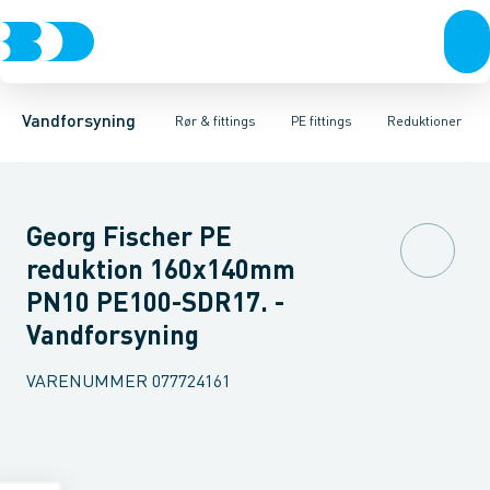
Rør & fittings
PE rør
Vinkler 90gr.
PE EL fittings
Vinkler 60gr.
Koblinger & anboringer
PE fittings
Vinkler 45gr.
Duktiljern fittings
Muffer, klemmer & flan
Vinkler 30gr.
Kompression
Vinkler 15
Vandforsyning
Rør & fittings
PE fittings
Reduktioner
Georg Fischer PE
reduktion 160x140mm
PN10 PE100-SDR17. -
Vandforsyning
VARENUMMER
077724161