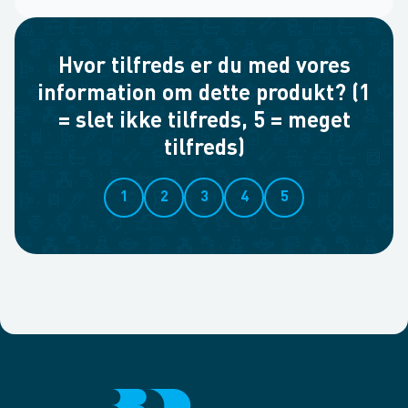
Hvor tilfreds er du med vores
information om dette produkt? (1
= slet ikke tilfreds, 5 = meget
tilfreds)
1
2
3
4
5