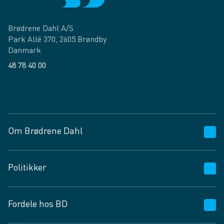
Brødrene Dahl A/S
Park Allé 370, 2605 Brøndby
Danmark
48 78 40 00
Facebook
LinkedIn
Om Brødrene Dahl
Kundeservice
Politikker
Vagttelefon 30 10 89 89
Spørgsmål og svar
Salgs- og leveringsbetingelser
Fordele hos BD
Job og karriere
Privatlivspolitik
Fødevarekontrolrapport