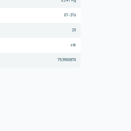
0,241 Kg
07-376
20
stk
753900870