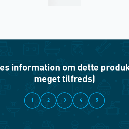
es information om dette produkt? 
meget tilfreds)
1
2
3
4
5