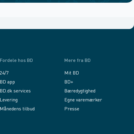
Fordele hos BD
Mere fra BD
24/7
Mit BD
BD app
BD+
BD.dk services
Bæredygtighed
Levering
Egne varemærker
Månedens tilbud
Presse