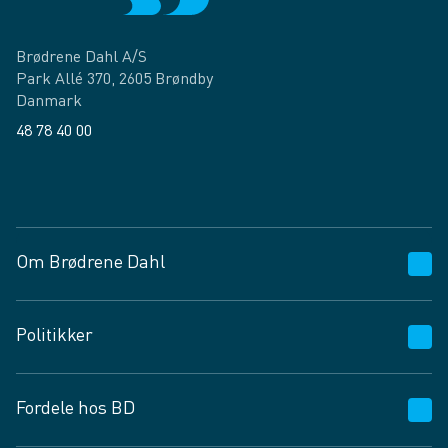
Brødrene Dahl A/S
Park Allé 370, 2605 Brøndby
Danmark
48 78 40 00
Facebook
LinkedIn
Om Brødrene Dahl
Kundeservice
Politikker
Vagttelefon 30 10 89 89
Spørgsmål og svar
Salgs- og leveringsbetingelser
Fordele hos BD
Job og karriere
Privatlivspolitik
Fødevarekontrolrapport