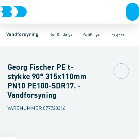
Rør & fittings
PE rør
Vinkler 90gr.
PE EL fittings
Vinkler 60gr.
Koblinger & anboringer
PE fittings
Vinkler 45gr.
Duktiljern fittings
Muffer, klemmer & flan
Vinkler 30gr.
Kompression
Vinkler 15
Vandforsyning
Rør & fittings
PE fittings
T-stykker
Georg Fischer PE t-
stykke 90° 315x110mm
PN10 PE100-SDR17. -
Vandforsyning
VARENUMMER
077720316