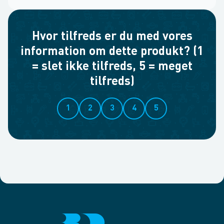
Hvor tilfreds er du med vores
information om dette produkt? (1
= slet ikke tilfreds, 5 = meget
tilfreds)
1
2
3
4
5