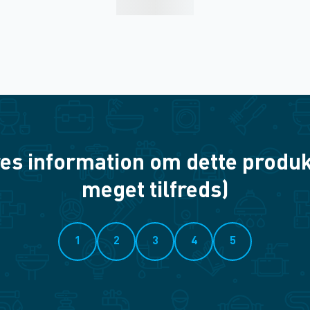
es information om dette produkt? 
meget tilfreds)
1
2
3
4
5