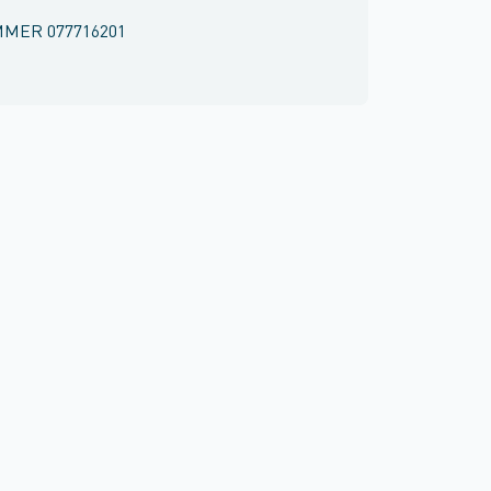
MMER
077716201