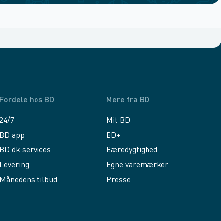
Fordele hos BD
Mere fra BD
24/7
Mit BD
BD app
BD+
BD.dk services
Bæredygtighed
Levering
Egne varemærker
Månedens tilbud
Presse