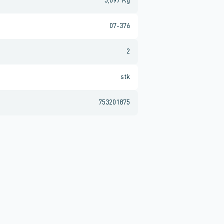
5,097 Kg
07-376
2
stk
753201875