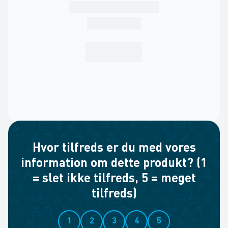
Hvor tilfreds er du med vores
information om dette produkt? (1
= slet ikke tilfreds, 5 = meget
tilfreds)
1
2
3
4
5