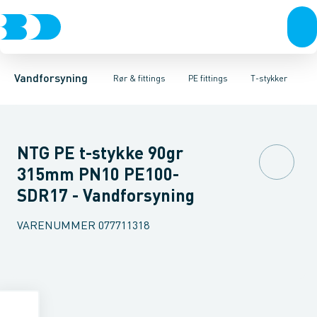
Rør & fittings
PE rør
Vinkler 90gr.
PE EL fittings
Vinkler 60gr.
Koblinger & anboringer
PE fittings
Vinkler 45gr.
Duktiljern fittings
Muffer, klemmer & flan
Vinkler 30gr.
Kompression
Vinkler 15
Vandforsyning
Rør & fittings
PE fittings
T-stykker
NTG PE t-stykke 90gr
315mm PN10 PE100-
SDR17 - Vandforsyning
VARENUMMER
077711318