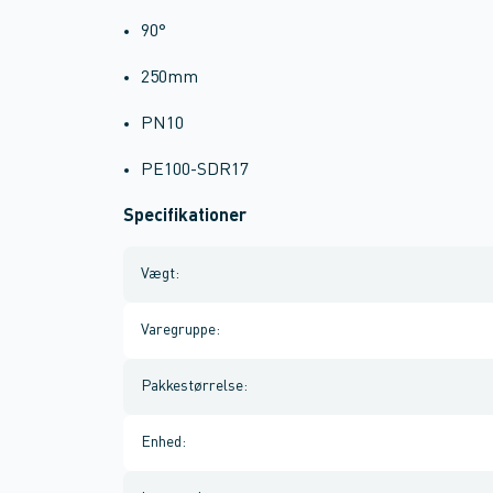
90°
250mm
PN10
PE100-SDR17
Specifikationer
Vægt
:
Varegruppe
:
Pakkestørrelse
:
Enhed
: