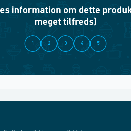
es information om dette produkt? 
meget tilfreds)
1
2
3
4
5