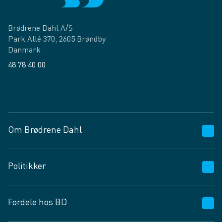
Brødrene Dahl A/S
Park Allé 370, 2605 Brøndby
Danmark
48 78 40 00
Facebook
LinkedIn
Om Brødrene Dahl
Kundeservice
Politikker
Vagttelefon 30 10 89 89
Spørgsmål og svar
Salgs- og leveringsbetingelser
Fordele hos BD
Job og karriere
Privatlivspolitik
Fødevarekontrolrapport