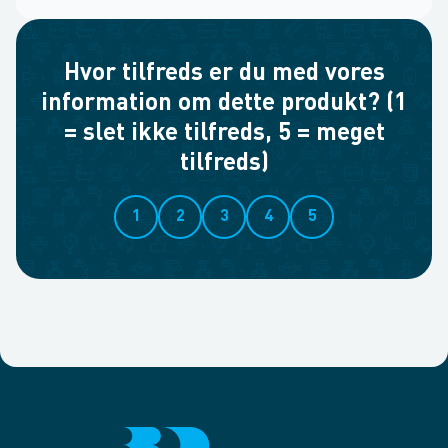
Hvor tilfreds er du med vores
information om dette produkt? (1
= slet ikke tilfreds, 5 = meget
tilfreds)
1
2
3
4
5