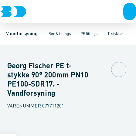
Rør & fittings
PE rør
Vinkler 90gr.
PE EL fittings
Vinkler 60gr.
Koblinger & anboringer
PE fittings
Vinkler 45gr.
Duktiljern fittings
Muffer, klemmer & flan
Vinkler 30gr.
Kompression
Vinkler 15
Vandforsyning
Rør & fittings
PE fittings
T-stykker
Georg Fischer PE t-
stykke 90° 200mm PN10
PE100-SDR17. -
Vandforsyning
VARENUMMER
077711201