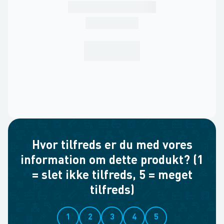
Hvor tilfreds er du med vores
information om dette produkt? (1
= slet ikke tilfreds, 5 = meget
tilfreds)
1
2
3
4
5