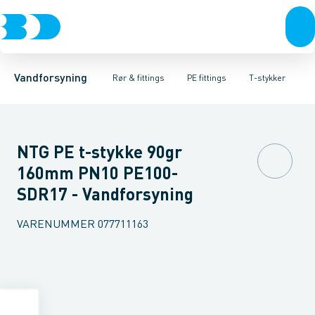
Rør & fittings
PE rør
Vinkler 90gr.
PE EL fittings
Vinkler 60gr.
Koblinger & anboringer
PE fittings
Vinkler 45gr.
Duktiljern fittings
Muffer, klemmer & flan
Vinkler 30gr.
Kompression
Vinkler 15
Vandforsyning
Rør & fittings
PE fittings
T-stykker
NTG PE t-stykke 90gr
160mm PN10 PE100-
SDR17 - Vandforsyning
VARENUMMER
077711163