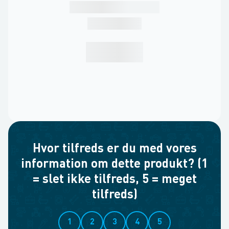
Hvor tilfreds er du med vores
information om dette produkt? (1
= slet ikke tilfreds, 5 = meget
tilfreds)
1
2
3
4
5