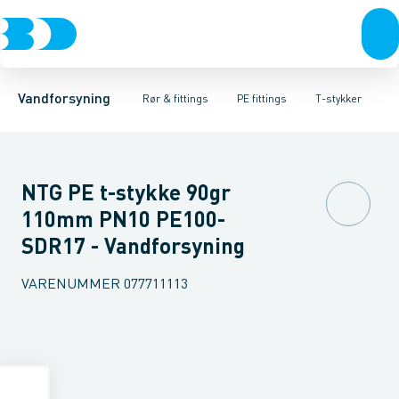
Rør & fittings
PE rør
Vinkler 90gr.
PE EL fittings
Vinkler 60gr.
Koblinger & anboringer
PE fittings
Vinkler 45gr.
Duktiljern fittings
Muffer, klemmer & flan
Vinkler 30gr.
Kompression
Vinkler 15
Vandforsyning
Rør & fittings
PE fittings
T-stykker
NTG PE t-stykke 90gr
110mm PN10 PE100-
SDR17 - Vandforsyning
VARENUMMER
077711113