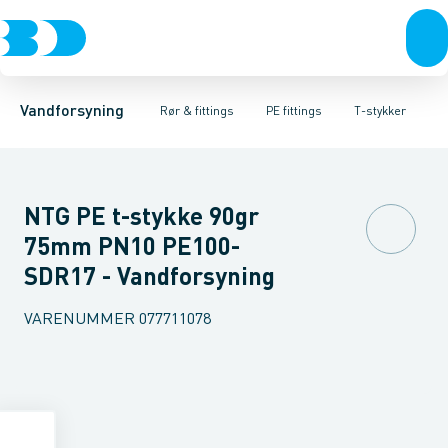
Rør & fittings
PE rør
Vinkler 90gr.
PE EL fittings
Vinkler 60gr.
Koblinger & anboringer
PE fittings
Vinkler 45gr.
Duktiljern fittings
Muffer, klemmer & flan
Vinkler 30gr.
Kompression
Vinkler 15
Vandforsyning
Rør & fittings
PE fittings
T-stykker
NTG PE t-stykke 90gr
75mm PN10 PE100-
SDR17 - Vandforsyning
VARENUMMER
077711078