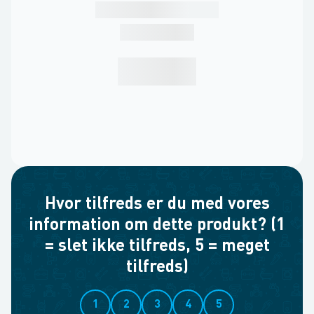
Hvor tilfreds er du med vores
information om dette produkt? (1
= slet ikke tilfreds, 5 = meget
tilfreds)
1
2
3
4
5