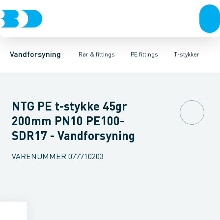
Rør & fittings
PE rør
Vinkler 90gr.
PE EL fittings
Vinkler 60gr.
Koblinger & anboringer
PE fittings
Vinkler 45gr.
Duktiljern fittings
Muffer, klemmer & flan
Vinkler 30gr.
Kompression
Vinkler 15
Vandforsyning
Rør & fittings
PE fittings
T-stykker
NTG PE t-stykke 45gr
200mm PN10 PE100-
SDR17 - Vandforsyning
VARENUMMER
077710203