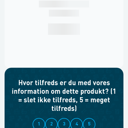
Hvor tilfreds er du med vores
information om dette produkt? (1
= slet ikke tilfreds, 5 = meget
tilfreds)
1
2
3
4
5