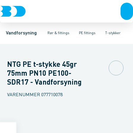
Rør & fittings
PE rør
Vinkler 90gr.
PE EL fittings
Vinkler 60gr.
Koblinger & anboringer
PE fittings
Vinkler 45gr.
Duktiljern fittings
Muffer, klemmer & flan
Vinkler 30gr.
Kompression
Vinkler 15
Vandforsyning
Rør & fittings
PE fittings
T-stykker
NTG PE t-stykke 45gr
75mm PN10 PE100-
SDR17 - Vandforsyning
VARENUMMER
077710078