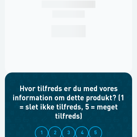
Hvor tilfreds er du med vores
information om dette produkt? (1
= slet ikke tilfreds, 5 = meget
tilfreds)
1
2
3
4
5