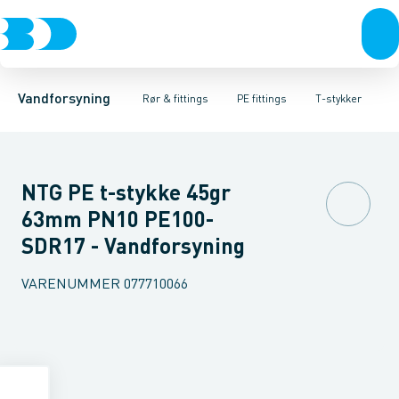
Rør & fittings
PE rør
Vinkler 90gr.
PE EL fittings
Vinkler 60gr.
Koblinger & anboringer
PE fittings
Vinkler 45gr.
Duktiljern fittings
Muffer, klemmer & flan
Vinkler 30gr.
Kompression
Vinkler 15
Vandforsyning
Rør & fittings
PE fittings
T-stykker
NTG PE t-stykke 45gr
63mm PN10 PE100-
SDR17 - Vandforsyning
VARENUMMER
077710066