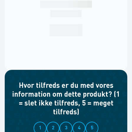
Hvor tilfreds er du med vores
information om dette produkt? (1
= slet ikke tilfreds, 5 = meget
tilfreds)
1
2
3
4
5