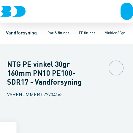
Rør & fittings
PE rør
Vinkler 90gr.
PE EL fittings
Vinkler 60gr.
Koblinger & anboringer
PE fittings
Vinkler 45gr.
Duktiljern fittings
Muffer, klemmer & flan
Vinkler 30gr.
Kompression
Vinkler 15
Vandforsyning
Rør & fittings
PE fittings
Vinkler 30gr.
NTG PE vinkel 30gr
160mm PN10 PE100-
SDR17 - Vandforsyning
VARENUMMER
077704163