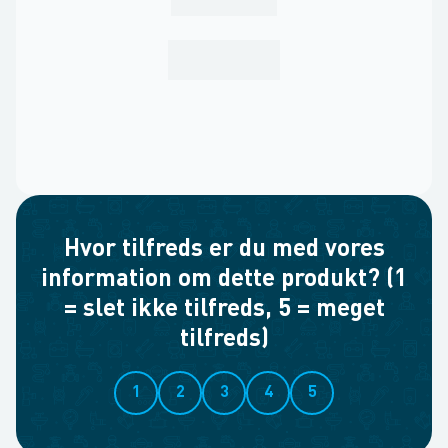
Hvor tilfreds er du med vores
information om dette produkt? (1
= slet ikke tilfreds, 5 = meget
tilfreds)
1
2
3
4
5