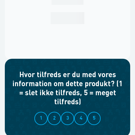
Hvor tilfreds er du med vores
information om dette produkt? (1
= slet ikke tilfreds, 5 = meget
tilfreds)
1
2
3
4
5