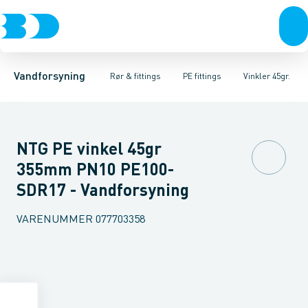
Rør & fittings
PE rør
Vinkler 90gr.
PE EL fittings
Vinkler 60gr.
Koblinger & anboringer
PE fittings
Vinkler 45gr.
Duktiljern fittings
Muffer, klemmer & flan
Vinkler 30gr.
Kompression
Vinkler 15
Vandforsyning
Rør & fittings
PE fittings
Vinkler 45gr.
NTG PE vinkel 45gr
355mm PN10 PE100-
SDR17 - Vandforsyning
VARENUMMER
077703358