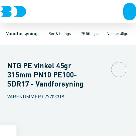
Rør & fittings
PE rør
Vinkler 90gr.
PE EL fittings
Vinkler 60gr.
Koblinger & anboringer
PE fittings
Vinkler 45gr.
Duktiljern fittings
Muffer, klemmer & flan
Vinkler 30gr.
Kompression
Vinkler 15
Vandforsyning
Rør & fittings
PE fittings
Vinkler 45gr.
NTG PE vinkel 45gr
315mm PN10 PE100-
SDR17 - Vandforsyning
VARENUMMER
077703318