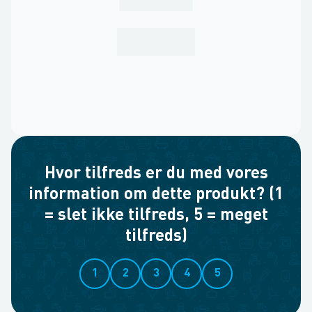
Hvor tilfreds er du med vores
information om dette produkt? (1
= slet ikke tilfreds, 5 = meget
tilfreds)
1
2
3
4
5