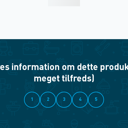
es information om dette produkt? 
meget tilfreds)
1
2
3
4
5