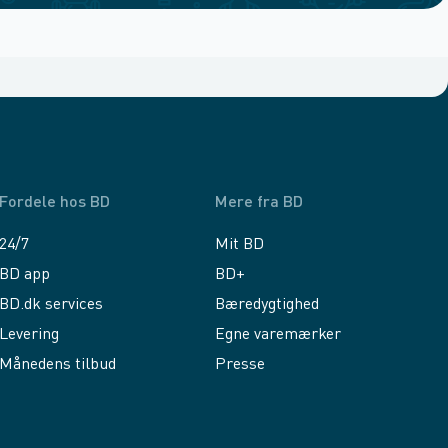
Fordele hos BD
Mere fra BD
24/7
Mit BD
BD app
BD+
BD.dk services
Bæredygtighed
Levering
Egne varemærker
Månedens tilbud
Presse