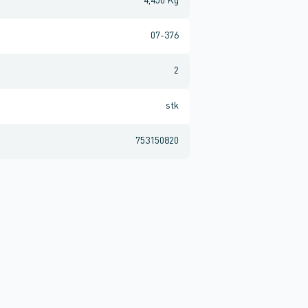
4,450 Kg
07-376
2
stk
753150820