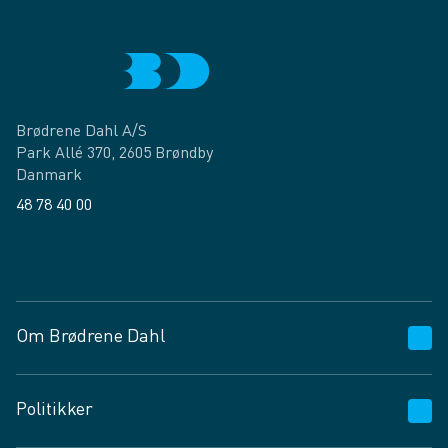
Brødrene Dahl A/S
Park Allé 370, 2605 Brøndby
Danmark
48 78 40 00
Facebook
LinkedIn
Om Brødrene Dahl
Kundeservice
Politikker
Vagttelefon 30 10 89 89