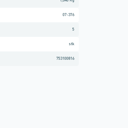
1,640 Kg
07-376
5
stk
753100816