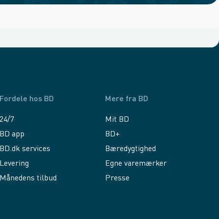
Fordele hos BD
Mere fra BD
24/7
Mit BD
BD app
BD+
BD.dk services
Bæredygtighed
Levering
Egne varemærker
Månedens tilbud
Presse