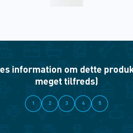
es information om dette produkt? 
meget tilfreds)
1
2
3
4
5