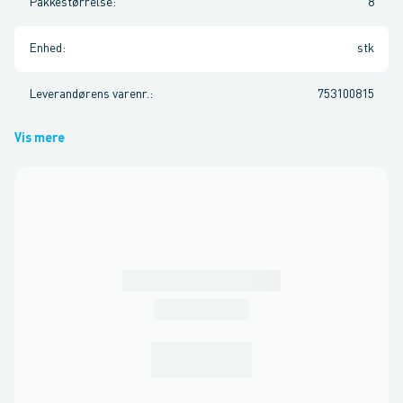
Pakkestørrelse
:
8
Enhed
:
stk
Leverandørens varenr.
:
753100815
Vis mere