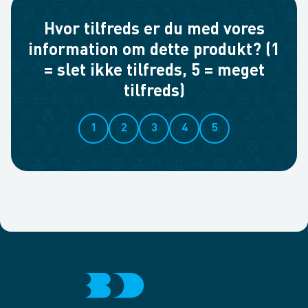
Hvor tilfreds er du med vores
information om dette produkt? (1
= slet ikke tilfreds, 5 = meget
tilfreds)
1
2
3
4
5