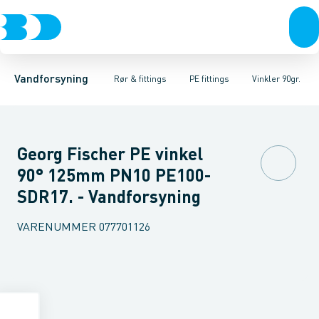
Rør & fittings
PE rør
Vinkler 90gr.
PE EL fittings
Vinkler 60gr.
Koblinger & anboringer
PE fittings
Vinkler 45gr.
Duktiljern fittings
Muffer, klemmer & flan
Vinkler 30gr.
Kompression
Vinkler 15
Vandforsyning
Rør & fittings
PE fittings
Vinkler 90gr.
Georg Fischer PE vinkel
90° 125mm PN10 PE100-
SDR17. - Vandforsyning
VARENUMMER
077701126