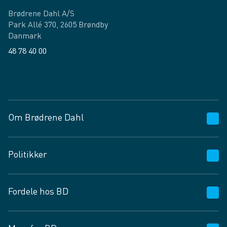
Brødrene Dahl A/S
Park Allé 370, 2605 Brøndby
Danmark
48 78 40 00
Facebook
LinkedIn
Om Brødrene Dahl
Kundeservice
Politikker
Vagttelefon 30 10 89 89
Spørgsmål og svar
Salgs- og leveringsbetingelser
Fordele hos BD
Job og karriere
Privatlivspolitik
Fødevarekontrolrapport
Cookies
24/7