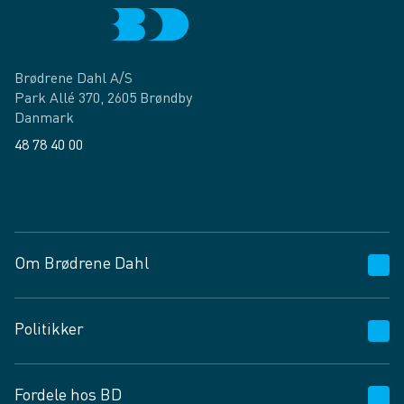
Brødrene Dahl A/S
Park Allé 370, 2605 Brøndby
Danmark
48 78 40 00
Facebook
LinkedIn
Om Brødrene Dahl
Kundeservice
Politikker
Vagttelefon 30 10 89 89
Spørgsmål og svar
Salgs- og leveringsbetingelser
Fordele hos BD
Job og karriere