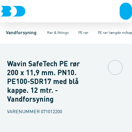
Rør & fittings
PE rør
PE rør rullevarer
PE EL fittings
Koblinger & anboringer
PE rør længde m/kappe
PE fittings
Duktiljern fittings
Muffer, klemmer & flan
PE rør længde u/k
Kompression
Vandforsyning
Rør & fittings
PE rør
PE rør længde m/ka
Wavin SafeTech PE rør
200 x 11,9 mm. PN10.
PE100-SDR17 med blå
kappe. 12 mtr. -
Vandforsyning
VARENUMMER
071012200