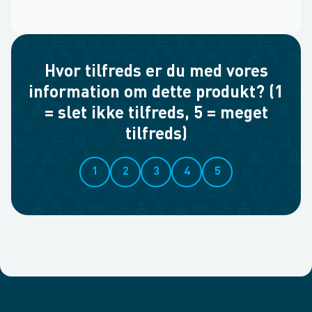
Hvor tilfreds er du med vores
information om dette produkt? (1
= slet ikke tilfreds, 5 = meget
tilfreds)
1
2
3
4
5