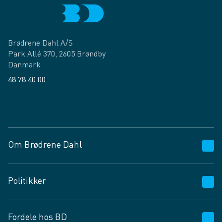
Brødrene Dahl A/S
Park Allé 370, 2605 Brøndby
Danmark
48 78 40 00
Facebook
LinkedIn
Om Brødrene Dahl
Kundeservice
Politikker
Vagttelefon 30 10 89 89
Spørgsmål og svar
Salgs- og leveringsbetingelser
Fordele hos BD
Job og karriere