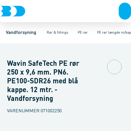
Rør & fittings
PE rør
PE rør rullevarer
PE EL fittings
Koblinger & anboringer
PE rør længde m/kappe
PE fittings
Duktiljern fittings
Muffer, klemmer & flan
PE rør længde u/k
Kompression
Vandforsyning
Rør & fittings
PE rør
PE rør længde m/ka
Wavin SafeTech PE rør
250 x 9,6 mm. PN6.
PE100-SDR26 med blå
kappe. 12 mtr. -
Vandforsyning
VARENUMMER
071002250