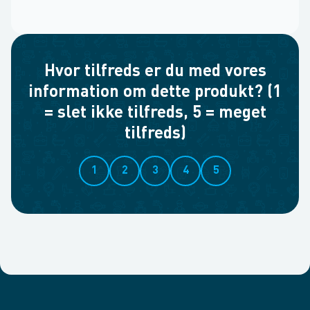
Hvor tilfreds er du med vores
information om dette produkt? (1
= slet ikke tilfreds, 5 = meget
tilfreds)
1
2
3
4
5