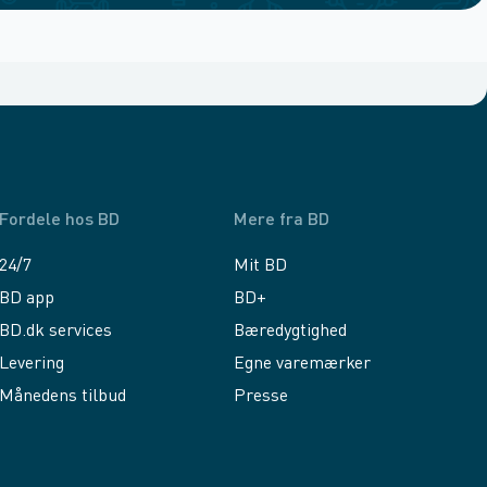
Fordele hos BD
Mere fra BD
24/7
Mit BD
BD app
BD+
BD.dk services
Bæredygtighed
Levering
Egne varemærker
Månedens tilbud
Presse