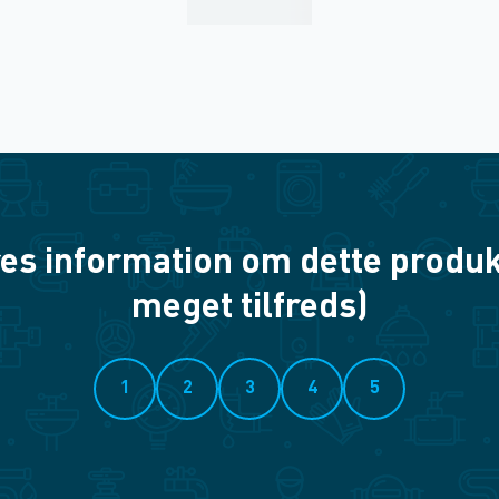
es information om dette produkt? 
meget tilfreds)
1
2
3
4
5