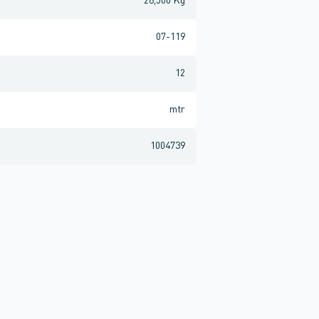
26,500 Kg
07-119
12
mtr
1004739