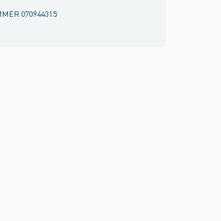
MMER
070944315