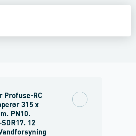
ringer
PVC trykrør & fittings
Værktøj & tilbehør
r Profuse-RC
perør 315 x
mm. PN10.
-SDR17. 12
 Vandforsyning