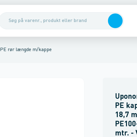
 flanger
 u/kappe
ssions fittings, messing
Ventiler & pumper
Kompressions fittings, Plast
Vandmålere & målerbrønde
Gennemfø
PE rør længde m/kappe
Upono
PE kap
18,7 
PE100
mtr. -