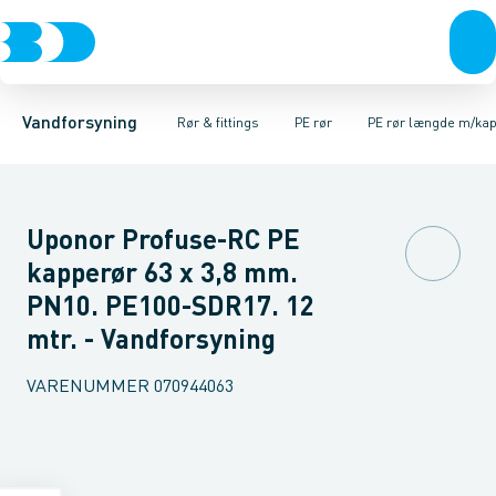
Rør & fittings
PE rør
PE rør rullevarer
PE EL fittings
Koblinger & anboringer
PE rør længde m/kappe
PE fittings
Duktiljern fittings
Muffer, klemmer & flan
PE rør længde u/k
Kompression
Vandforsyning
Rør & fittings
PE rør
PE rør længde m/ka
Uponor Profuse-RC PE
kapperør 63 x 3,8 mm.
PN10. PE100-SDR17. 12
mtr. - Vandforsyning
VARENUMMER
070944063