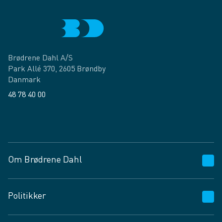
Brødrene Dahl A/S
Park Allé 370, 2605 Brøndby
Danmark
48 78 40 00
Facebook
LinkedIn
Om Brødrene Dahl
Kundeservice
Politikker
Vagttelefon 30 10 89 89
Spørgsmål og svar
Salgs- og leveringsbetingelser