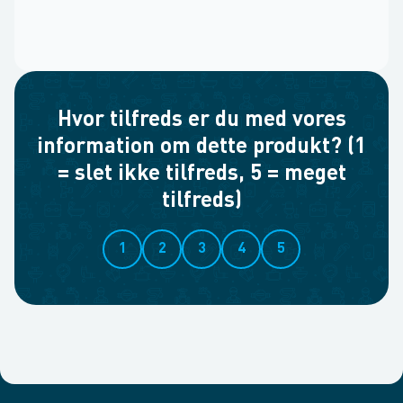
Hvor tilfreds er du med vores
information om dette produkt? (1
= slet ikke tilfreds, 5 = meget
tilfreds)
1
2
3
4
5