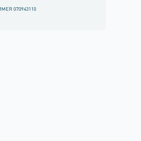
MMER
070943110