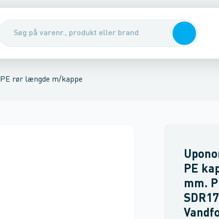
 flanger
 u/kappe
ssions fittings, messing
Ventiler & pumper
Kompressions fittings, Plast
Vandmålere & målerbrønde
Gennemfø
PE rør længde m/kappe
Upono
PE kap
mm. P
SDR17.
Vandf