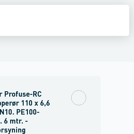
ringer
PVC trykrør & fittings
Værktøj & tilbehør
r Profuse-RC
perør 110 x 6,6
N10. PE100-
 6 mtr. -
orsyning