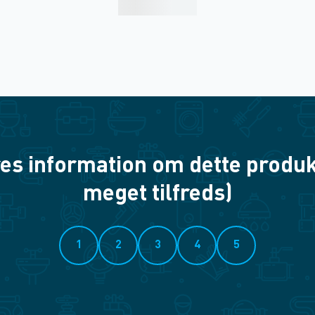
es information om dette produkt? 
meget tilfreds)
1
2
3
4
5