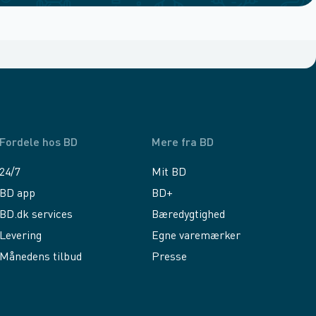
Fordele hos BD
Mere fra BD
24/7
Mit BD
BD app
BD+
BD.dk services
Bæredygtighed
Levering
Egne varemærker
Månedens tilbud
Presse