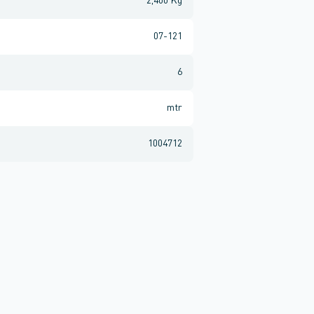
2,400 Kg
07-121
6
mtr
1004712