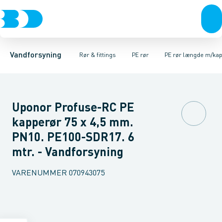
Rør & fittings
PE rør
PE rør rullevarer
PE EL fittings
Koblinger & anboringer
PE rør længde m/kappe
PE fittings
Duktiljern fittings
Muffer, klemmer & flan
PE rør længde u/k
Kompression
Vandforsyning
Rør & fittings
PE rør
PE rør længde m/ka
Uponor Profuse-RC PE
kapperør 75 x 4,5 mm.
PN10. PE100-SDR17. 6
mtr. - Vandforsyning
VARENUMMER
070943075