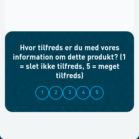
Hvor tilfreds er du med vores
information om dette produkt? (1
= slet ikke tilfreds, 5 = meget
tilfreds)
1
2
3
4
5