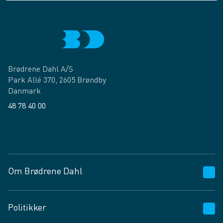
Brødrene Dahl A/S
Park Allé 370, 2605 Brøndby
Danmark
48 78 40 00
Facebook
LinkedIn
Om Brødrene Dahl
Kundeservice
Politikker
Vagttelefon 30 10 89 89