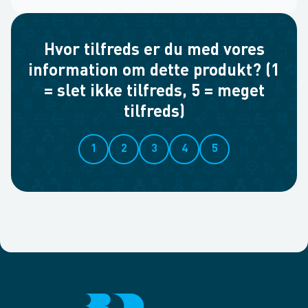
Hvor tilfreds er du med vores
information om dette produkt? (1
= slet ikke tilfreds, 5 = meget
tilfreds)
1
2
3
4
5