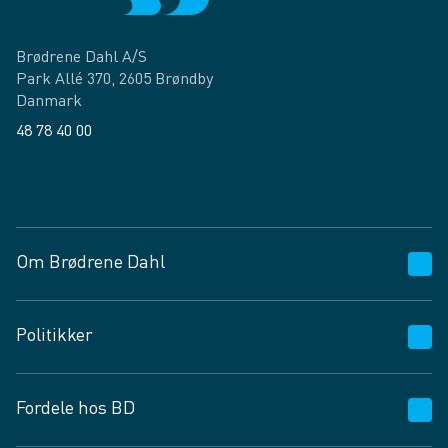
Brødrene Dahl A/S
Park Allé 370, 2605 Brøndby
Danmark
48 78 40 00
Facebook
LinkedIn
Om Brødrene Dahl
Kundeservice
Politikker
Vagttelefon 30 10 89 89
Spørgsmål og svar
Salgs- og leveringsbetingelser
Fordele hos BD
Job og karriere
Privatlivspolitik
Fødevarekontrolrapport