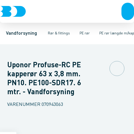
Rør & fittings
PE rør
PE rør rullevarer
PE EL fittings
Koblinger & anboringer
PE rør længde m/kappe
PE fittings
Duktiljern fittings
Muffer, klemmer & flan
PE rør længde u/k
Kompression
Vandforsyning
Rør & fittings
PE rør
PE rør længde m/ka
Uponor Profuse-RC PE
kapperør 63 x 3,8 mm.
PN10. PE100-SDR17. 6
mtr. - Vandforsyning
VARENUMMER
070943063