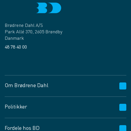
Brødrene Dahl A/S
Park Allé 370, 2605 Brøndby
Danmark
48 78 40 00
Facebook
LinkedIn
Om Brødrene Dahl
Kundeservice
Politikker
Vagttelefon 30 10 89 89
Spørgsmål og svar
Salgs- og leveringsbetingelser
Fordele hos BD
Job og karriere