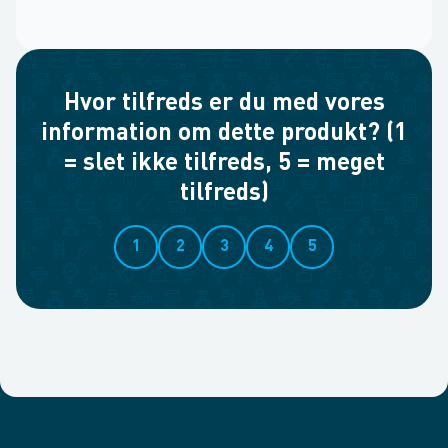
Hvor tilfreds er du med vores
information om dette produkt? (1
= slet ikke tilfreds, 5 = meget
tilfreds)
1
2
3
4
5