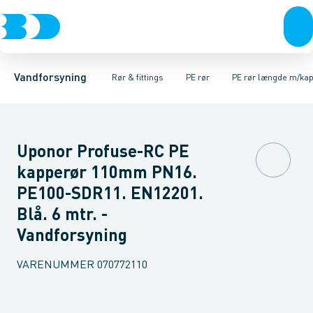
Rør & fittings
PE rør
PE rør rullevarer
PE EL fittings
Koblinger & anboringer
PE rør længde m/kappe
PE fittings
Duktiljern fittings
Muffer, klemmer & flan
PE rør længde u/k
Kompression
Vandforsyning
Rør & fittings
PE rør
PE rør længde m/ka
Uponor Profuse-RC PE
kapperør 110mm PN16.
PE100-SDR11. EN12201.
Blå. 6 mtr. -
Vandforsyning
VARENUMMER
070772110