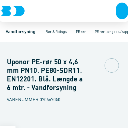
Rør & fittings
PE rør
PE rør rullevarer
PE EL fittings
Koblinger & anboringer
PE rør længde m/kappe
PE fittings
Duktiljern fittings
Muffer, klemmer & flan
PE rør længde u/k
Kompression
Vandforsyning
Rør & fittings
PE rør
PE rør længde u/kap
Uponor PE-rør 50 x 4,6
mm PN10. PE80-SDR11.
EN12201. Blå. Længde a
6 mtr. - Vandforsyning
VARENUMMER
070667050