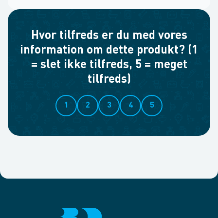
Hvor tilfreds er du med vores
information om dette produkt? (1
= slet ikke tilfreds, 5 = meget
tilfreds)
1
2
3
4
5