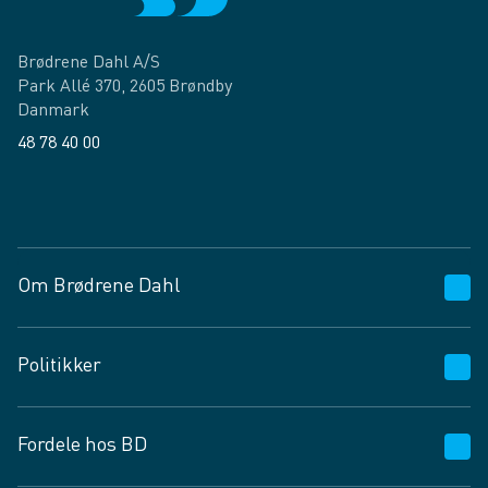
Brødrene Dahl A/S
Park Allé 370, 2605 Brøndby
Danmark
48 78 40 00
Facebook
LinkedIn
Om Brødrene Dahl
Kundeservice
Politikker
Vagttelefon 30 10 89 89
Spørgsmål og svar
Salgs- og leveringsbetingelser
Fordele hos BD
Job og karriere
Privatlivspolitik
Fødevarekontrolrapport