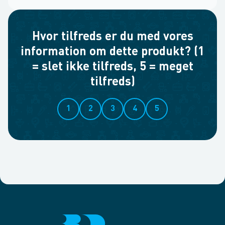
Hvor tilfreds er du med vores
information om dette produkt? (1
= slet ikke tilfreds, 5 = meget
tilfreds)
1
2
3
4
5