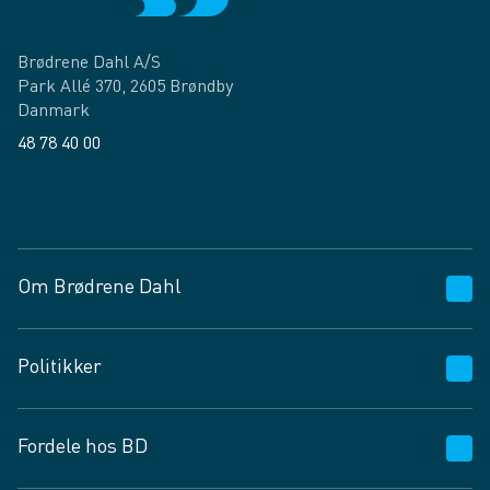
Brødrene Dahl A/S
Park Allé 370, 2605 Brøndby
Danmark
48 78 40 00
Facebook
LinkedIn
Om Brødrene Dahl
Kundeservice
Politikker
Vagttelefon 30 10 89 89
Spørgsmål og svar
Salgs- og leveringsbetingelser
Fordele hos BD
Job og karriere
Privatlivspolitik
Fødevarekontrolrapport