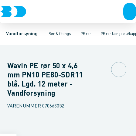
Rør & fittings
PE rør
PE rør rullevarer
PE EL fittings
Koblinger & anboringer
PE rør længde m/kappe
PE fittings
Duktiljern fittings
Muffer, klemmer & flan
PE rør længde u/k
Kompression
Vandforsyning
Rør & fittings
PE rør
PE rør længde u/kap
Wavin PE rør 50 x 4,6
mm PN10 PE80-SDR11
blå. Lgd. 12 meter -
Vandforsyning
VARENUMMER
070663052