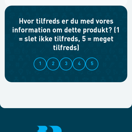
Hvor tilfreds er du med vores
information om dette produkt? (1
= slet ikke tilfreds, 5 = meget
tilfreds)
1
2
3
4
5