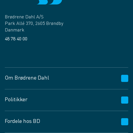
Brødrene Dahl A/S
Park Allé 370, 2605 Brøndby
Danmark
48 78 40 00
Facebook
LinkedIn
Om Brødrene Dahl
Kundeservice
Politikker
Vagttelefon 30 10 89 89
Spørgsmål og svar
Salgs- og leveringsbetingelser
Fordele hos BD
Job og karriere
Privatlivspolitik
Fødevarekontrolrapport