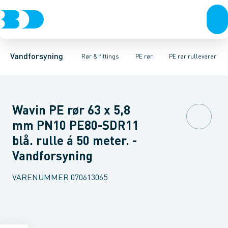
Rør & fittings
PE rør
PE rør rullevarer
PE EL fittings
Koblinger & anboringer
PE rør længde m/kappe
PE fittings
Duktiljern fittings
Muffer, klemmer & flan
PE rør længde u/k
Kompression
Vandforsyning
Rør & fittings
PE rør
PE rør rullevarer
Wavin PE rør 63 x 5,8
mm PN10 PE80-SDR11
blå. rulle á 50 meter. -
Vandforsyning
VARENUMMER
070613065