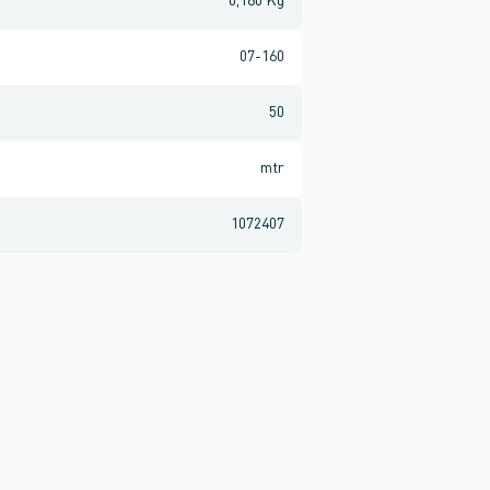
0,180 Kg
07-160
50
mtr
1072407