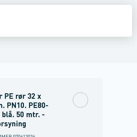
ringer
PVC trykrør & fittings
Værktøj & tilbehør
 PE rør 32 x
m. PN10. PE80-
blå. 50 mtr. -
orsyning