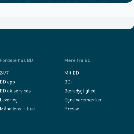
Fordele hos BD
Mere fra BD
24/7
Mit BD
BD app
BD+
BD.dk services
Bæredygtighed
Levering
Egne varemærker
Månedens tilbud
Presse