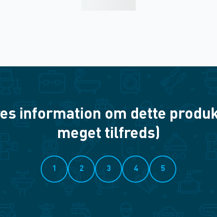
es information om dette produkt? 
meget tilfreds)
1
2
3
4
5