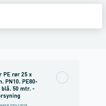
ringer
PVC trykrør & fittings
Værktøj & tilbehør
 PE rør 25 x
m. PN10. PE80-
blå. 50 mtr. -
orsyning