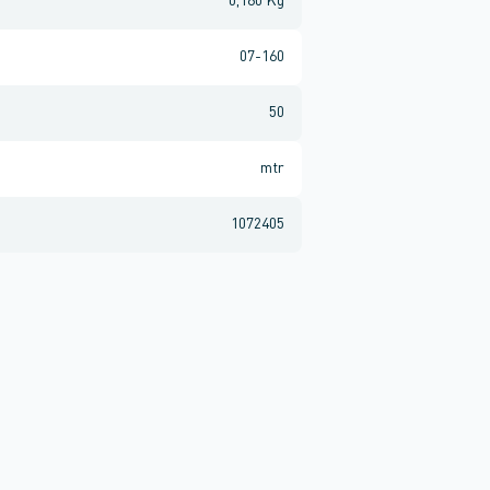
0,180 Kg
07-160
50
mtr
1072405