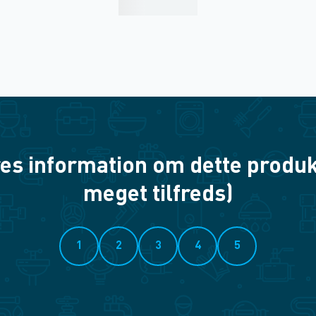
es information om dette produkt? 
meget tilfreds)
1
2
3
4
5