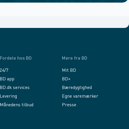
Fordele hos BD
Mere fra BD
24/7
Mit BD
BD app
BD+
BD.dk services
Bæredygtighed
Levering
Egne varemærker
Månedens tilbud
Presse