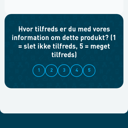
Hvor tilfreds er du med vores
information om dette produkt? (1
= slet ikke tilfreds, 5 = meget
tilfreds)
1
2
3
4
5