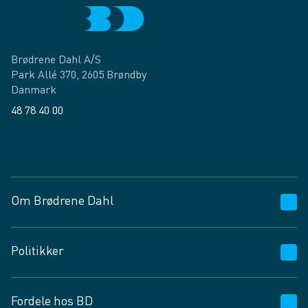
Brødrene Dahl A/S
Park Allé 370, 2605 Brøndby
Danmark
48 78 40 00
Facebook
LinkedIn
Om Brødrene Dahl
Kundeservice
Politikker
Vagttelefon 30 10 89 89
Spørgsmål og svar
Salgs- og leveringsbetingelser
Fordele hos BD
Job og karriere