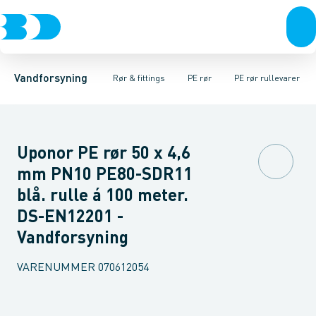
Rør & fittings
PE rør
PE rør rullevarer
PE EL fittings
Koblinger & anboringer
PE rør længde m/kappe
PE fittings
Duktiljern fittings
Muffer, klemmer & flan
PE rør længde u/k
Kompression
Vandforsyning
Rør & fittings
PE rør
PE rør rullevarer
Uponor PE rør 50 x 4,6
mm PN10 PE80-SDR11
blå. rulle á 100 meter.
DS-EN12201 -
Vandforsyning
VARENUMMER
070612054