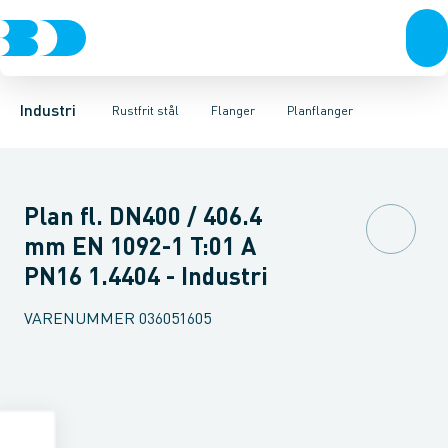
Ventiler
Svejsefittings
Løsflanger
Rustfrit stål
Pressede løsflanger
ASTM svejsefittings
Sort stål
Galvaniseret stål
Svejseflanger m. krave
Levnedsmiddel fittings
Plast
Industri 
Blindfl
Gevin
Industri
Rustfrit stål
Flanger
Planflanger
Plan fl. DN400 / 406.4
mm EN 1092-1 T:01 A
PN16 1.4404 - Industri
VARENUMMER
036051605