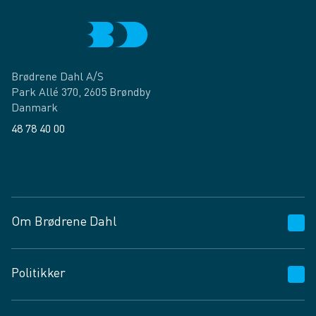
Brødrene Dahl A/S
Park Allé 370, 2605 Brøndby
Danmark
48 78 40 00
Facebook
LinkedIn
Om Brødrene Dahl
Kundeservice
Politikker
Vagttelefon 30 10 89 89
Spørgsmål og svar
Salgs- og leveringsbetingelser