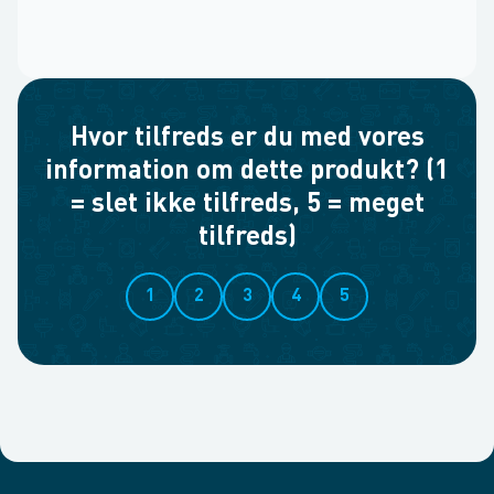
Hvor tilfreds er du med vores
information om dette produkt? (1
= slet ikke tilfreds, 5 = meget
tilfreds)
1
2
3
4
5