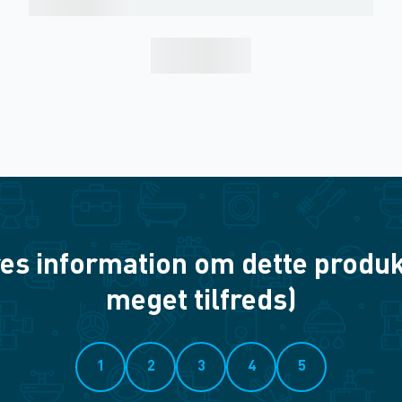
es information om dette produkt? 
meget tilfreds)
1
2
3
4
5