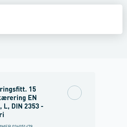
middel rør
Shurjoint
Svejste runde rør
Sømløse rør
Firkant rør
Rundstål
Fla
ingsfitt. 15
ærering EN
, L, DIN 2353 -
ri