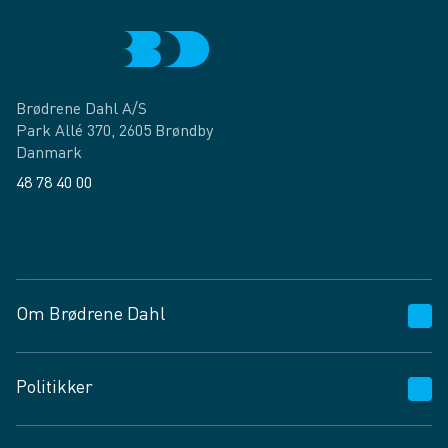
Brødrene Dahl A/S
Park Allé 370, 2605 Brøndby
Danmark
48 78 40 00
Facebook
LinkedIn
Om Brødrene Dahl
Kundeservice
Politikker
Vagttelefon 30 10 89 89
Spørgsmål og svar
Salgs- og leveringsbetingelser