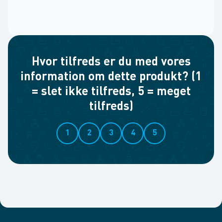
Hvor tilfreds er du med vores
information om dette produkt? (1
= slet ikke tilfreds, 5 = meget
tilfreds)
1
2
3
4
5