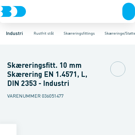
Ventiler
Svejsefittings
Vinkler
Unioner
Rustfrit stål
ASTM svejsefittings
T-stykker
Sort stål
Overgange med nippel
Galvaniseret stål
Levnedsmiddel fittings
Plast
Overgange me
Industri 
Gevin
Industri
Rustfrit stål
Skæreringsfittings
Skæreringe/Støtt
Skæreringsfitt. 10 mm
Skærering EN 1.4571, L,
DIN 2353 - Industri
VARENUMMER
036051477