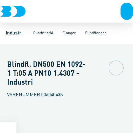
Ventiler
Svejsefittings
Løsflanger
Rustfrit stål
Pressede løsflanger
ASTM svejsefittings
Sort stål
Galvaniseret stål
Svejseflanger m. krave
Levnedsmiddel fittings
Plast
Industri 
Blindfl
Gevin
Industri
Rustfrit stål
Flanger
Blindflanger
Blindfl. DN500 EN 1092-
1 T:05 A PN10 1.4307 -
Industri
VARENUMMER
036040438