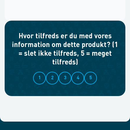
Hvor tilfreds er du med vores
information om dette produkt? (1
= slet ikke tilfreds, 5 = meget
tilfreds)
1
2
3
4
5