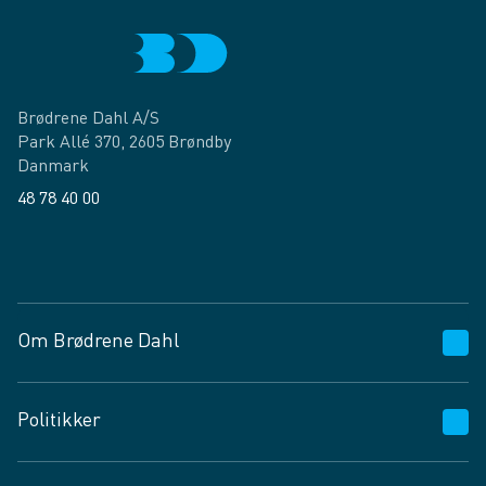
Brødrene Dahl A/S
Park Allé 370, 2605 Brøndby
Danmark
48 78 40 00
Facebook
LinkedIn
Om Brødrene Dahl
Kundeservice
Politikker
Vagttelefon 30 10 89 89
Spørgsmål og svar
Salgs- og leveringsbetingelser