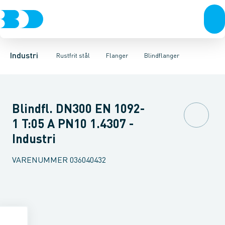
Ventiler
Svejsefittings
Løsflanger
Rustfrit stål
Pressede løsflanger
ASTM svejsefittings
Sort stål
Galvaniseret stål
Svejseflanger m. krave
Levnedsmiddel fittings
Plast
Industri 
Blindfl
Gevin
Industri
Rustfrit stål
Flanger
Blindflanger
Blindfl. DN300 EN 1092-
1 T:05 A PN10 1.4307 -
Industri
VARENUMMER
036040432