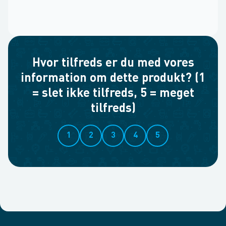
Hvor tilfreds er du med vores
information om dette produkt? (1
= slet ikke tilfreds, 5 = meget
tilfreds)
1
2
3
4
5