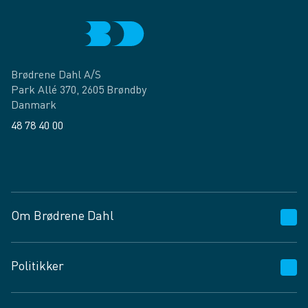
Brødrene Dahl A/S
Park Allé 370, 2605 Brøndby
Danmark
48 78 40 00
Facebook
LinkedIn
Om Brødrene Dahl
Kundeservice
Politikker
Vagttelefon 30 10 89 89
Spørgsmål og svar
Salgs- og leveringsbetingelser