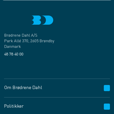
Brødrene Dahl A/S
Park Allé 370, 2605 Brøndby
Danmark
48 78 40 00
Facebook
LinkedIn
Om Brødrene Dahl
Kundeservice
Politikker
Vagttelefon 30 10 89 89