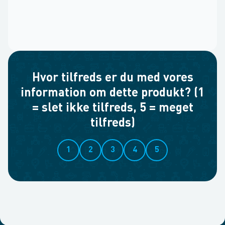
Hvor tilfreds er du med vores
information om dette produkt? (1
= slet ikke tilfreds, 5 = meget
tilfreds)
1
2
3
4
5