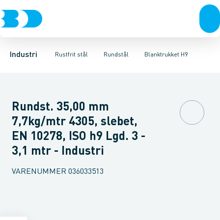
Ventiler
Svejsefittings
Polerdrejet
Rustfrit stål
Skaldrejet
ASTM svejsefittings
Sort stål
Blanktrukket H9
Galvaniseret stål
Levnedsmiddel fittings
Centerless slebet H9
Plast
Industri 
Gevin
C
Industri
Rustfrit stål
Rundstål
Blanktrukket H9
Rundst. 35,00 mm
7,7kg/mtr 4305, slebet,
EN 10278, ISO h9 Lgd. 3 -
3,1 mtr - Industri
VARENUMMER
036033513