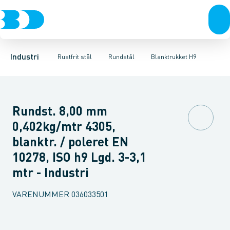
Ventiler
Svejsefittings
Polerdrejet
Rustfrit stål
Skaldrejet
ASTM svejsefittings
Sort stål
Blanktrukket H9
Galvaniseret stål
Levnedsmiddel fittings
Centerless slebet H9
Plast
Industri 
Gevin
C
Industri
Rustfrit stål
Rundstål
Blanktrukket H9
Rundst. 8,00 mm
0,402kg/mtr 4305,
blanktr. / poleret EN
10278, ISO h9 Lgd. 3-3,1
mtr - Industri
VARENUMMER
036033501