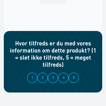
Hvor tilfreds er du med vores
information om dette produkt? (1
= slet ikke tilfreds, 5 = meget
tilfreds)
1
2
3
4
5