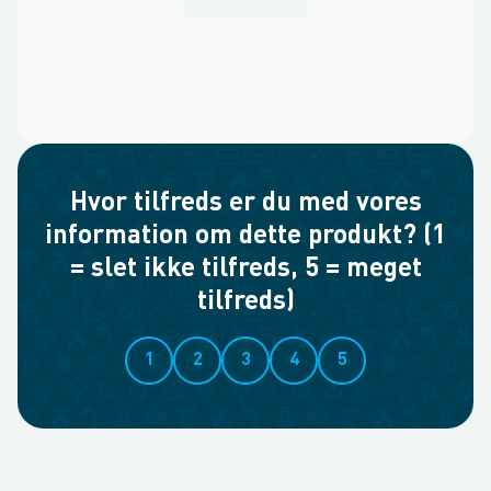
Hvor tilfreds er du med vores
information om dette produkt? (1
= slet ikke tilfreds, 5 = meget
tilfreds)
1
2
3
4
5