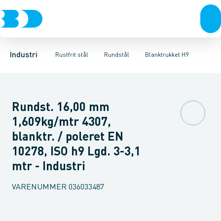
Ventiler
Svejsefittings
Polerdrejet
Rustfrit stål
Skaldrejet
ASTM svejsefittings
Sort stål
Blanktrukket H9
Galvaniseret stål
Levnedsmiddel fittings
Centerless slebet H9
Plast
Industri 
Gevin
C
Industri
Rustfrit stål
Rundstål
Blanktrukket H9
Rundst. 16,00 mm
1,609kg/mtr 4307,
blanktr. / poleret EN
10278, ISO h9 Lgd. 3-3,1
mtr - Industri
VARENUMMER
036033487