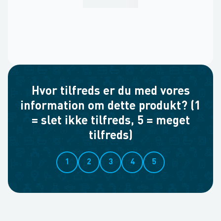
Hvor tilfreds er du med vores
information om dette produkt? (1
= slet ikke tilfreds, 5 = meget
tilfreds)
1
2
3
4
5