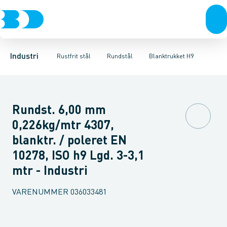
Ventiler
Svejsefittings
Polerdrejet
Rustfrit stål
Skaldrejet
ASTM svejsefittings
Sort stål
Blanktrukket H9
Galvaniseret stål
Levnedsmiddel fittings
Centerless slebet H9
Plast
Industri 
Gevin
C
Industri
Rustfrit stål
Rundstål
Blanktrukket H9
Rundst. 6,00 mm
0,226kg/mtr 4307,
blanktr. / poleret EN
10278, ISO h9 Lgd. 3-3,1
mtr - Industri
VARENUMMER
036033481