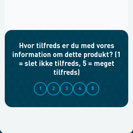
Hvor tilfreds er du med vores
information om dette produkt? (1
= slet ikke tilfreds, 5 = meget
tilfreds)
1
2
3
4
5