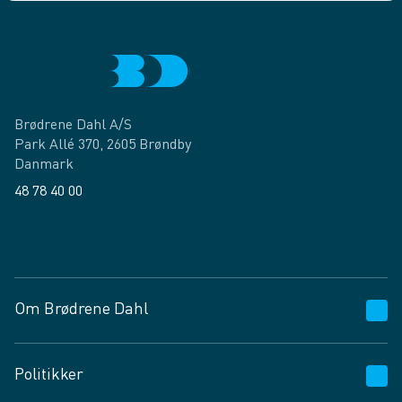
Brødrene Dahl A/S
Park Allé 370, 2605 Brøndby
Danmark
48 78 40 00
Facebook
LinkedIn
Om Brødrene Dahl
Kundeservice
Politikker
Vagttelefon 30 10 89 89