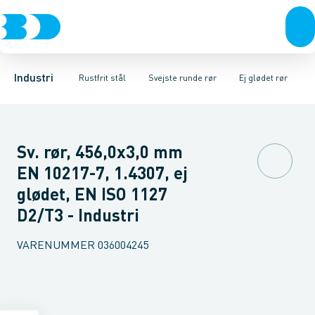
Ventiler
Svejsefittings
Ej glødet rør
Rustfrit stål
Glødet rør
ASTM svejsefittings
Sort stål
Slebne rør
Galvaniseret stål
Vintermåtter
Levnedsmiddel fittings
Plast
Varmesvøb
Industri 
Gevin
Industri
Rustfrit stål
Svejste runde rør
Ej glødet rør
Sv. rør, 456,0x3,0 mm
EN 10217-7, 1.4307, ej
glødet, EN ISO 1127
D2/T3 - Industri
VARENUMMER
036004245