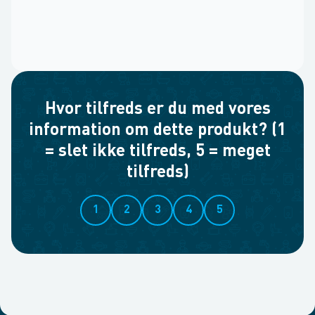
Hvor tilfreds er du med vores
information om dette produkt? (1
= slet ikke tilfreds, 5 = meget
tilfreds)
1
2
3
4
5