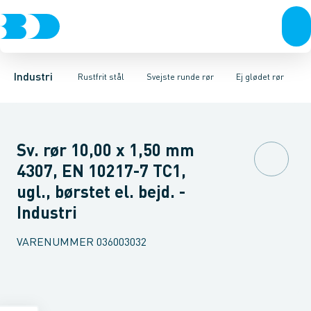
Ventiler
Svejsefittings
Ej glødet rør
Rustfrit stål
Glødet rør
ASTM svejsefittings
Sort stål
Slebne rør
Galvaniseret stål
Vintermåtter
Levnedsmiddel fittings
Plast
Varmesvøb
Industri 
Gevin
Industri
Rustfrit stål
Svejste runde rør
Ej glødet rør
Sv. rør 10,00 x 1,50 mm
4307, EN 10217-7 TC1,
ugl., børstet el. bejd. -
Industri
VARENUMMER
036003032