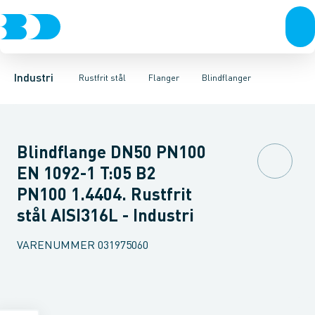
Ventiler
Svejsefittings
Løsflanger
Rustfrit stål
Pressede løsflanger
ASTM svejsefittings
Sort stål
Galvaniseret stål
Svejseflanger m. krave
Levnedsmiddel fittings
Plast
Industri 
Blindfl
Gevin
Industri
Rustfrit stål
Flanger
Blindflanger
Blindflange DN50 PN100
EN 1092-1 T:05 B2
PN100 1.4404. Rustfrit
stål AISI316L - Industri
VARENUMMER
031975060