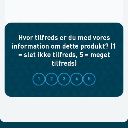
Hvor tilfreds er du med vores
information om dette produkt? (1
= slet ikke tilfreds, 5 = meget
tilfreds)
1
2
3
4
5