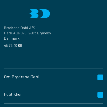
Brødrene Dahl A/S
Park Allé 370, 2605 Brøndby
Danmark
48 78 40 00
Facebook
LinkedIn
Om Brødrene Dahl
Kundeservice
Politikker
Vagttelefon 30 10 89 89
Spørgsmål og svar
Salgs- og leveringsbetingelser