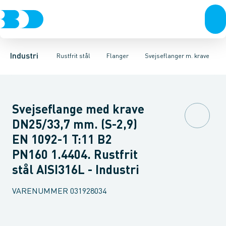
Ventiler
Svejsefittings
Løsflanger
Rustfrit stål
Pressede løsflanger
ASTM svejsefittings
Sort stål
Galvaniseret stål
Svejseflanger m. krave
Levnedsmiddel fittings
Plast
Industri 
Blindfl
Gevin
Industri
Rustfrit stål
Flanger
Svejseflanger m. krave
Svejseflange med krave
DN25/33,7 mm. (S-2,9)
EN 1092-1 T:11 B2
PN160 1.4404. Rustfrit
stål AISI316L - Industri
VARENUMMER
031928034