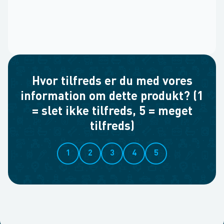
Hvor tilfreds er du med vores
information om dette produkt? (1
= slet ikke tilfreds, 5 = meget
tilfreds)
1
2
3
4
5